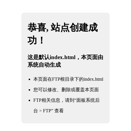
你好！欢迎访问某某某公司北京分公司！
网站地图
北京k1(股份有限公司)体育·官方网站-K1十年
值得信赖品牌
网站