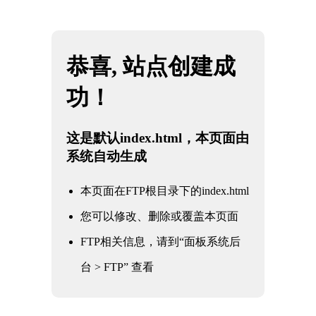
网站地图
四川k1(股份有限公司)体育·官方网站-K1十年值得
☰
信赖品牌
石油
化工
电力
核电军工
水利水务
氧化铝
冶金钢铁
煤化工
船舶